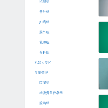
泌尿组
普外组
妇瘤组
脑外组
乳腺组
骨科组
机器人专区
质量管理
院感组
精密贵重仪器组
腔镜组