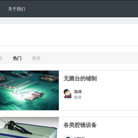
关于我们
新
热门
推荐
无菌台的铺制
陈涛
陈涛
各类腔镜设备