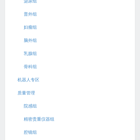
泌尿组
普外组
妇瘤组
脑外组
乳腺组
骨科组
机器人专区
质量管理
院感组
精密贵重仪器组
腔镜组