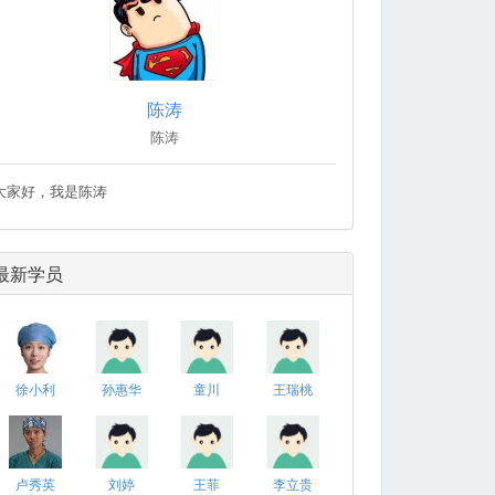
陈涛
陈涛
大家好，我是陈涛
最新学员
徐小利
孙惠华
童川
王瑞桃
卢秀英
刘婷
王菲
李立贵