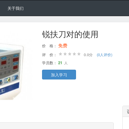
关于我们
锐扶刀对的使用
免费
价 格：
评 价：
0.0分
(0人评价)
学员数：
21
人
加入学习