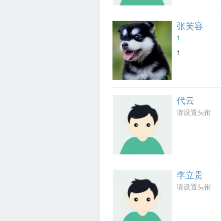
张芙容
1
1
代云
请设置头衔
李立贵
请设置头衔