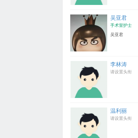
吴亚君
手术室护士
吴亚君
李林涛
请设置头衔
温利丽
请设置头衔