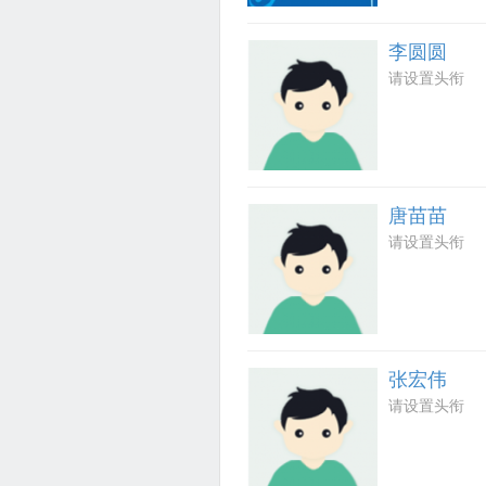
李圆圆
请设置头衔
唐苗苗
请设置头衔
张宏伟
请设置头衔