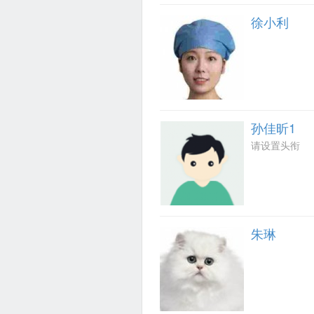
徐小利
孙佳昕1
请设置头衔
朱琳