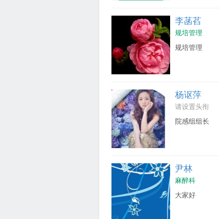
李菡萏
规培管理
规培管理
杨讴萍
请设置头衔
院感组组长
尹林
麻醉科
大家好