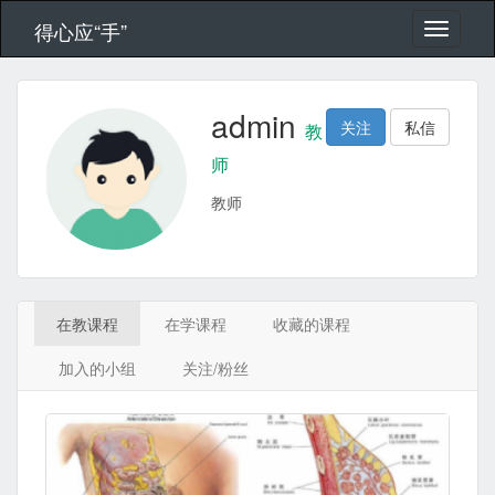
得心应“手”
admin
关注
私信
教
师
教师
在教课程
在学课程
收藏的课程
加入的小组
关注/粉丝