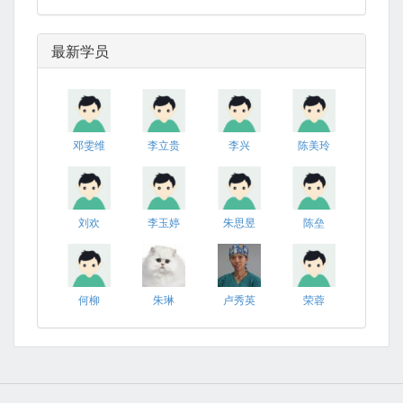
最新学员
邓雯维
李立贵
李兴
陈美玲
刘欢
李玉婷
朱思昱
陈垒
何柳
朱琳
卢秀英
荣蓉