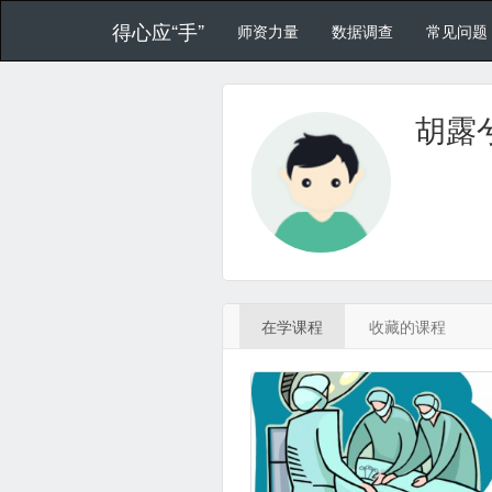
得心应“手”
师资力量
数据调查
常见问题
胡露
在学课程
收藏的课程