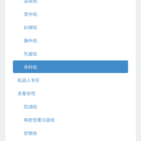
泌尿组
普外组
妇瘤组
脑外组
乳腺组
骨科组
机器人专区
质量管理
院感组
精密贵重仪器组
腔镜组