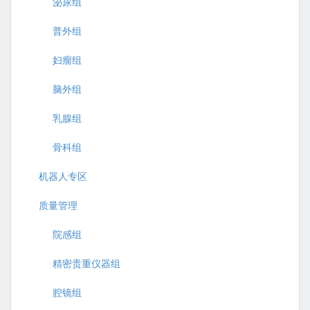
泌尿组
普外组
妇瘤组
脑外组
乳腺组
骨科组
机器人专区
质量管理
院感组
精密贵重仪器组
腔镜组