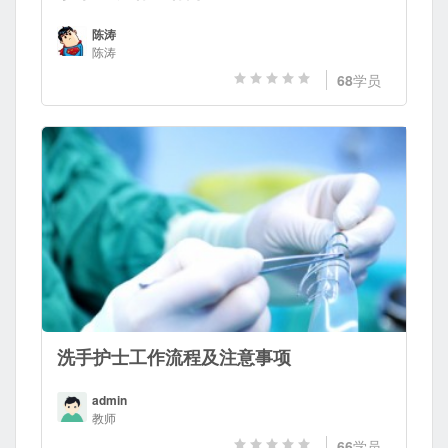
陈涛
陈涛
68
学员
洗手护士工作流程及注意事项
admin
教师
66
学员