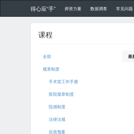
得心应“手”
师资力量
数据调查
常见问题
课程
全部
最
规章制度
手术室工作手册
医院规章制度
院感制度
法律法规
应急预案