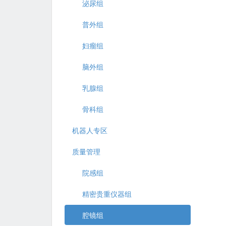
泌尿组
普外组
妇瘤组
脑外组
乳腺组
骨科组
机器人专区
质量管理
院感组
精密贵重仪器组
腔镜组