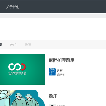
关于我们
新
热门
推荐
麻醉护理题库
尹林
麻醉科
题库