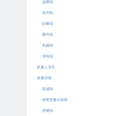
泌尿组
普外组
妇瘤组
脑外组
乳腺组
骨科组
机器人专区
质量管理
院感组
精密贵重仪器组
腔镜组