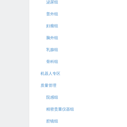
泌尿组
普外组
妇瘤组
脑外组
乳腺组
骨科组
机器人专区
质量管理
院感组
精密贵重仪器组
腔镜组