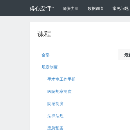
得心应“手”
师资力量
数据调查
常见问题
课程
全部
最
规章制度
手术室工作手册
医院规章制度
院感制度
法律法规
应急预案