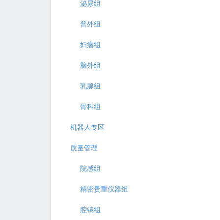
泌尿组
普外组
妇瘤组
脑外组
乳腺组
骨科组
机器人专区
质量管理
院感组
精密贵重仪器组
腔镜组