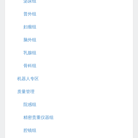
泌尿组
普外组
妇瘤组
脑外组
乳腺组
骨科组
机器人专区
质量管理
院感组
精密贵重仪器组
腔镜组