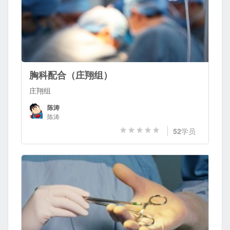
胸科配合（庄翔组）
庄翔组
陈涛
陈涛
52
学员