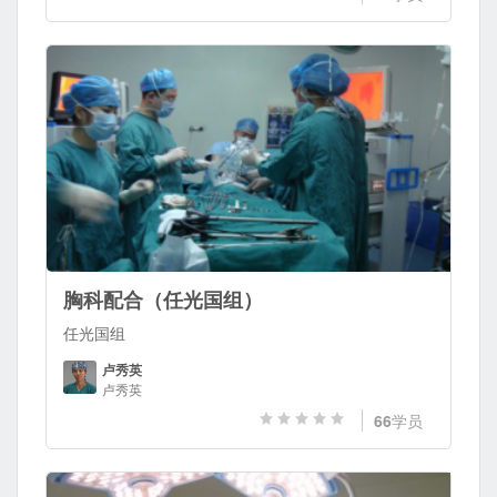
胸科配合（任光国组）
任光国组
卢秀英
卢秀英
66
学员