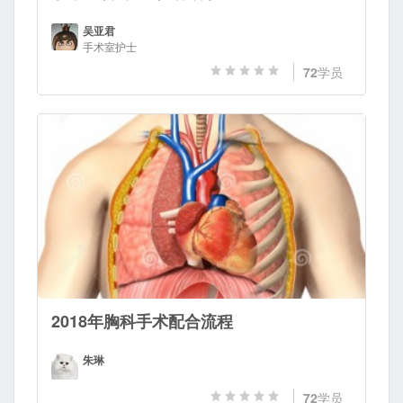
吴亚君
手术室护士
72
学员
2018年胸科手术配合流程
朱琳
72
学员