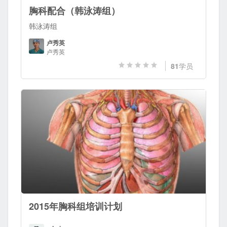
胸科配合（韩泳涛组）
韩泳涛组
卢秀英
卢秀英
81
学员
2015年胸科组培训计划