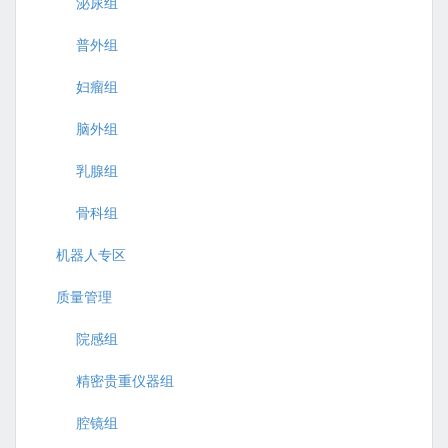
泌尿组
普外组
妇瘤组
脑外组
乳腺组
骨科组
机器人专区
质量管理
院感组
精密贵重仪器组
腔镜组