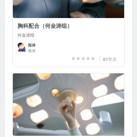
胸科配合（何金涛组）
何金涛组
陈涛
陈涛
61
学员