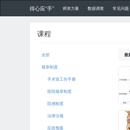
得心应“手”
师资力量
数据调查
常见问题
课程
全部
最
规章制度
手术室工作手册
医院规章制度
院感制度
法律法规
应急预案