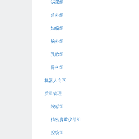
泌尿组
普外组
妇瘤组
脑外组
乳腺组
骨科组
机器人专区
质量管理
院感组
精密贵重仪器组
腔镜组