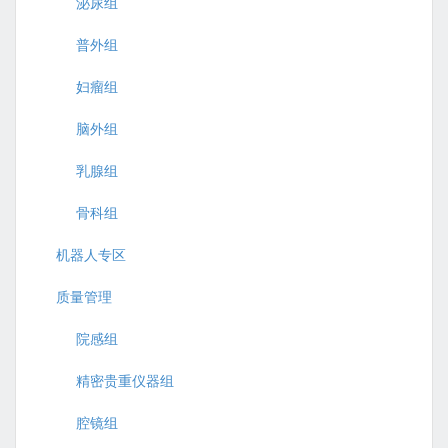
泌尿组
普外组
妇瘤组
脑外组
乳腺组
骨科组
机器人专区
质量管理
院感组
精密贵重仪器组
腔镜组