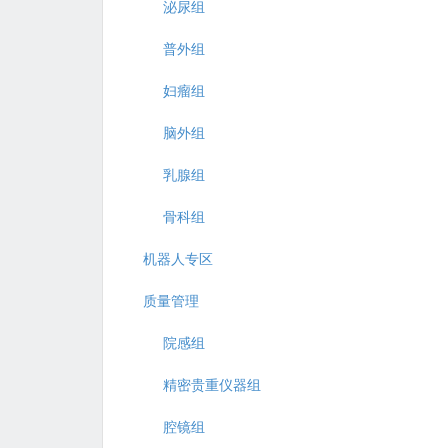
泌尿组
普外组
妇瘤组
脑外组
乳腺组
骨科组
机器人专区
质量管理
院感组
精密贵重仪器组
腔镜组