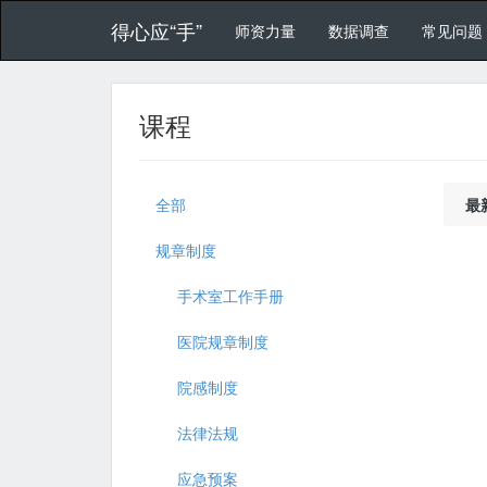
得心应“手”
师资力量
数据调查
常见问题
课程
全部
最
规章制度
手术室工作手册
医院规章制度
院感制度
法律法规
应急预案