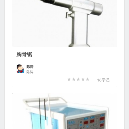
胸骨锯
陈涛
陈涛
18
学员