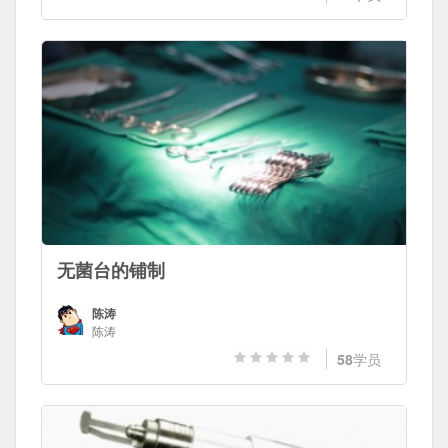
无菌台的铺制
陈涛
陈涛
58
学员