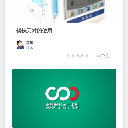
锐扶刀对的使用
陈涛
陈涛
21
学员