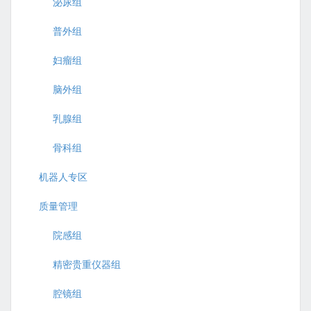
泌尿组
普外组
妇瘤组
脑外组
乳腺组
骨科组
机器人专区
质量管理
院感组
精密贵重仪器组
腔镜组